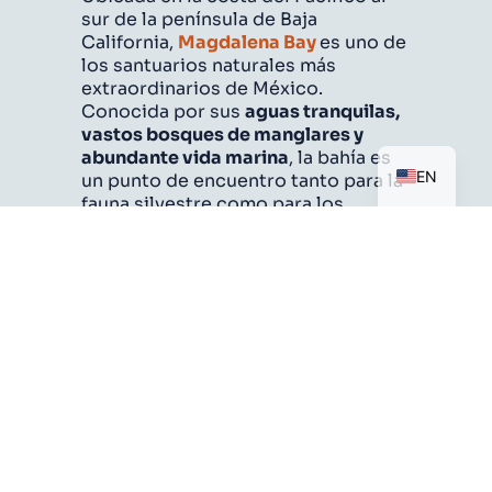
sur de la península de Baja
California,
Magdalena Bay
es uno de
los santuarios naturales más
extraordinarios de México.
Conocida por sus
aguas tranquilas,
vastos bosques de manglares y
ES
abundante vida marina
, la bahía es
EN
un punto de encuentro tanto para la
fauna silvestre como para los
viajeros amantes del ecoturismo.
Para aquellas
familias, parejas y
exploradores
que valoran las
experiencias auténticas,
Bahía
Magdalena en Baja California Sur,
México
, ofrece una combinación
inigualable de
biodiversidad,
riqueza y aventura
.
More than just a scenic destination,
Magdalena Bay, plays a crucial role