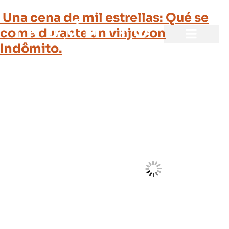
Una cena de mil estrellas: Qué se
come durante un viaje con
Indômito.
Quiénes somos
Preguntas frecuentes