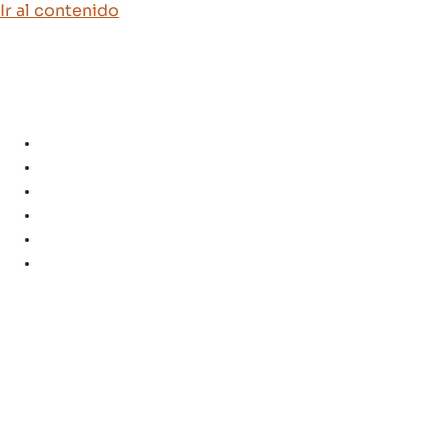
Ir al contenido
Quiénes somos
Experiencias
Calendario
Preguntas frecuentes
Contacto
Blog