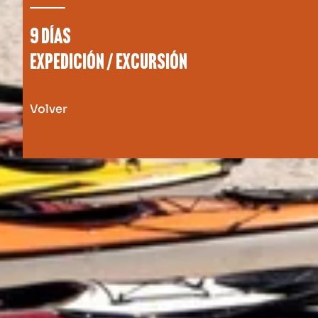
9 días
Expedición / Excursión
Volver